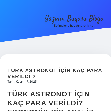
Yazının Büyüsü Blogu
menüyü
aç
Kelimelerle hayatına renk kat!
Anasayfa
Gizlilik Politikası
Yasal Uyarı
Hakkımızda
TÜRK ASTRONOT IÇIN KAÇ PARA
VERILDI ?
Tarih: Kasım 17, 2025
TÜRK ASTRONOT İÇIN
KAÇ PARA VERILDI?