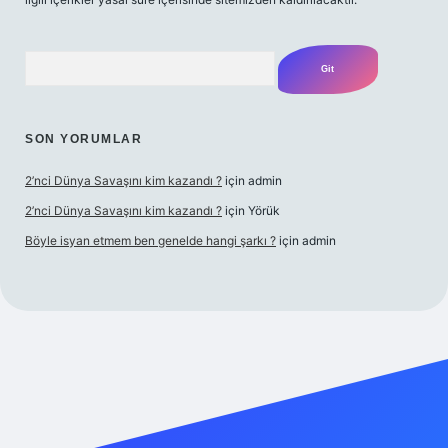
Arama
SON YORUMLAR
2’nci Dünya Savaşını kim kazandı ?
için
admin
2’nci Dünya Savaşını kim kazandı ?
için
Yörük
Böyle isyan etmem ben genelde hangi şarkı ?
için
admin
 adresi
betexper.xyz
m elexbet