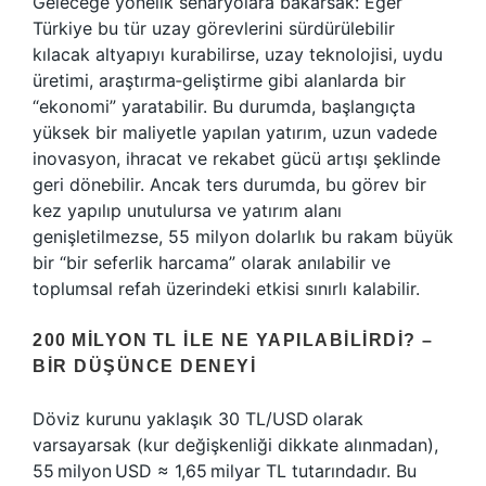
Geleceğe yönelik senaryolara bakarsak: Eğer
Türkiye bu tür uzay görevlerini sürdürülebilir
kılacak altyapıyı kurabilirse, uzay teknolojisi, uydu
üretimi, araştırma‑geliştirme gibi alanlarda bir
“ekonomi” yaratabilir. Bu durumda, başlangıçta
yüksek bir maliyetle yapılan yatırım, uzun vadede
inovasyon, ihracat ve rekabet gücü artışı şeklinde
geri dönebilir. Ancak ters durumda, bu görev bir
kez yapılıp unutulursa ve yatırım alanı
genişletilmezse, 55 milyon dolarlık bu rakam büyük
bir “bir seferlik harcama” olarak anılabilir ve
toplumsal refah üzerindeki etkisi sınırlı kalabilir.
200 MILYON TL ILE NE YAPILABILIRDI? –
BIR DÜŞÜNCE DENEYI
Döviz kurunu yaklaşık 30 TL/USD olarak
varsayarsak (kur değişkenliği dikkate alınmadan),
55 milyon USD ≈ 1,65 milyar TL tutarındadır. Bu