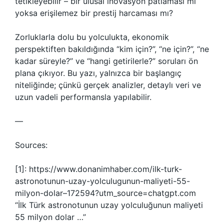
tetikleyebilir – bir ulusal inovasyon patlaması mı
yoksa erişilemez bir prestij harcaması mı?
Zorluklarla dolu bu yolculukta, ekonomik
perspektiften bakıldığında “kim için?”, “ne için?”, “ne
kadar süreyle?” ve “hangi getirilerle?” soruları ön
plana çıkıyor. Bu yazı, yalnızca bir başlangıç
niteliğinde; çünkü gerçek analizler, detaylı veri ve
uzun vadeli performansla yapılabilir.
—
Sources:
[1]: https://www.donanimhaber.com/ilk-turk-
astronotunun-uzay-yolculugunun-maliyeti-55-
milyon-dolar–172594?utm_source=chatgpt.com
“İlk Türk astronotunun uzay yolculuğunun maliyeti
55 milyon dolar …”