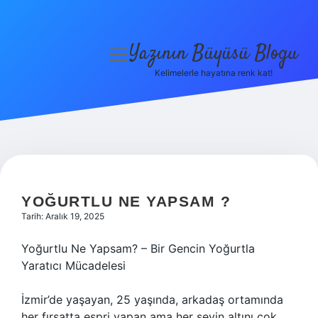
Yazının Büyüsü Blogu
menüyü
aç
Kelimelerle hayatına renk kat!
Anasayfa
Gizlilik Politikası
Yasal Uyarı
Hakkımızda
YOĞURTLU NE YAPSAM ?
Tarih: Aralık 19, 2025
Yoğurtlu Ne Yapsam? – Bir Gencin Yoğurtla
Yaratıcı Mücadelesi
İzmir’de yaşayan, 25 yaşında, arkadaş ortamında
her fırsatta espri yapan ama her şeyin altını çok