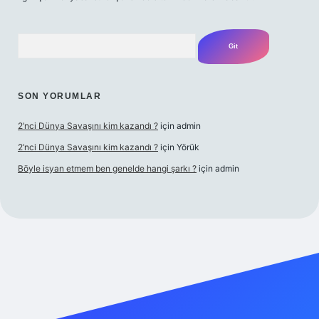
Arama
SON YORUMLAR
2’nci Dünya Savaşını kim kazandı ?
için
admin
2’nci Dünya Savaşını kim kazandı ?
için
Yörük
Böyle isyan etmem ben genelde hangi şarkı ?
için
admin
per giriş adresi
betexper.xyz
m elexbet