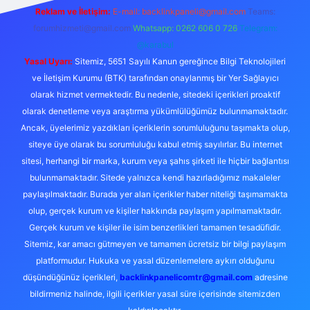
Reklam ve İletişim:
E-mail:
backlinkpaneli@gmail.com
Teams:
forumhizmeti@gmail.com
Whatsapp: 0262 606 0 726
Telegram:
@karabul
Yasal Uyarı:
Sitemiz, 5651 Sayılı Kanun gereğince Bilgi Teknolojileri
ve İletişim Kurumu (BTK) tarafından onaylanmış bir Yer Sağlayıcı
olarak hizmet vermektedir. Bu nedenle, sitedeki içerikleri proaktif
olarak denetleme veya araştırma yükümlülüğümüz bulunmamaktadır.
Ancak, üyelerimiz yazdıkları içeriklerin sorumluluğunu taşımakta olup,
siteye üye olarak bu sorumluluğu kabul etmiş sayılırlar. Bu internet
sitesi, herhangi bir marka, kurum veya şahıs şirketi ile hiçbir bağlantısı
bulunmamaktadır. Sitede yalnızca kendi hazırladığımız makaleler
paylaşılmaktadır. Burada yer alan içerikler haber niteliği taşımamakta
olup, gerçek kurum ve kişiler hakkında paylaşım yapılmamaktadır.
Gerçek kurum ve kişiler ile isim benzerlikleri tamamen tesadüfidir.
Sitemiz, kar amacı gütmeyen ve tamamen ücretsiz bir bilgi paylaşım
platformudur. Hukuka ve yasal düzenlemelere aykırı olduğunu
düşündüğünüz içerikleri,
backlinkpanelicomtr@gmail.com
adresine
bildirmeniz halinde, ilgili içerikler yasal süre içerisinde sitemizden