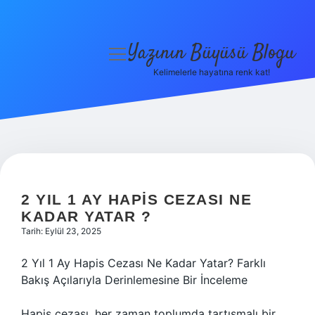
Yazının Büyüsü Blogu
menüyü
aç
Kelimelerle hayatına renk kat!
Anasayfa
Gizlilik Politikası
Yasal Uyarı
Hakkımızda
2 YIL 1 AY HAPIS CEZASI NE
KADAR YATAR ?
Tarih: Eylül 23, 2025
2 Yıl 1 Ay Hapis Cezası Ne Kadar Yatar? Farklı
Bakış Açılarıyla Derinlemesine Bir İnceleme
Hapis cezası, her zaman toplumda tartışmalı bir