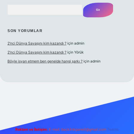
Arama
SON YORUMLAR
2’nci Dünya Savaşını kim kazandı ?
için
admin
2’nci Dünya Savaşını kim kazandı ?
için
Yörük
Böyle isyan etmem ben genelde hangi şarkı ?
için
admin
o
ilbet yeni giriş
Betexper giriş adresi
betexper.xyz
m elexbet
Reklam ve İletişim:
E-mail:
backlinkpaneli@gmail.com
Teams: