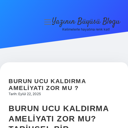
Yazının Büyüsü Blogu
menüyü
aç
Kelimelerle hayatına renk kat!
Anasayfa
Gizlilik Politikası
Yasal Uyarı
Hakkımızda
BURUN UCU KALDIRMA
AMELIYATI ZOR MU ?
Tarih: Eylül 22, 2025
BURUN UCU KALDIRMA
AMELIYATI ZOR MU?